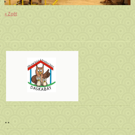
« Zpět
..