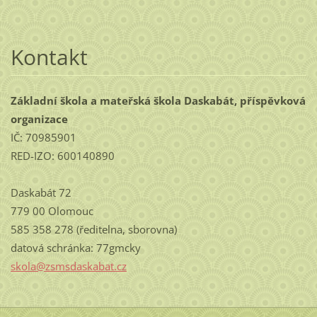
Kontakt
Základní škola a mateřská škola Daskabát, příspěvková
organizace
IČ: 70985901
RED-IZO: 600140890
Daskabát 72
779 00 Olomouc
585 358 278 (ředitelna, sborovna)
datová schránka: 77gmcky
skola@zs
msdaskab
at.cz