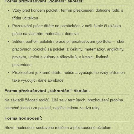
Forma přezkušování „domácí“ školáci:
Vždy před koncem pololetí, termín přezkoušení dohodne rodič s
třídní učitelkou
Pozorování práce dítěte na pomůckách v naší škole či ukázka
práce na vlastním materiálu z domova
Sdílení portfolií pololetní práce při přezkušování (portfolia – sběr
pracovních pokroků za pololetí z češtiny, matematiky, angličtiny,
projektu, umění a kultury a tělocviku), v krabici, listinná,
prezentace
Přezkoušení je kromě dítěte, rodiče a vyučujícího vždy přítomen
také vyučující dané aprobace
Forma přezkušování „zahraniční“ školáci:
Na základě žádosti rodičů. Liší se v termínech, přezkoušení probíhá
nejméně jednou za pololetí, nejdéle jednou za dva roky.
Forma hodnocení:
Slovní hodnocení sestavené rodičem a přezkoušené učitelem.