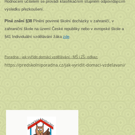
Hodnocení učitelem se provádí klasifikačním stupněm odpovídajícím
výsledku přezkoušení.
Plné znění §38
Plnění povinné školní docházky v zahraničí, v
zahraniční škole na území České republiky nebo v evropské škole a
§41 Individuální vzdělávání žáka
zde
.
Poradna - jak vyřídit domácí vzdělávání - MŠ i ZŠ- odkaz:
https://predskolniporadna.cz/jak-vyridit-domaci-vzdelavani/