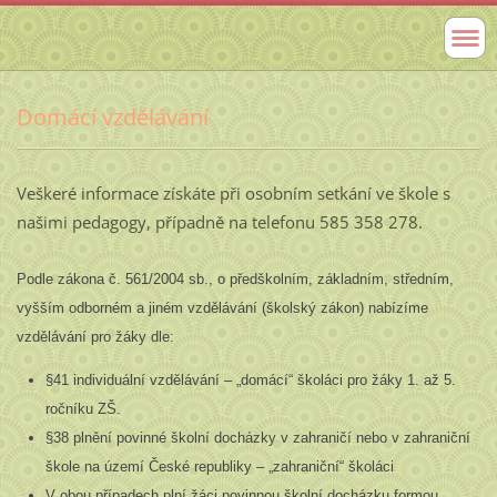
Domácí vzdělávání
Veškeré informace získáte při osobním setkání ve škole s
našimi pedagogy, případně na telefonu 585 358 278.
Podle zákona č. 561/2004 sb., o předškolním, základním, středním,
vyšším odborném a jiném vzdělávání (školský zákon) nabízíme
vzdělávání pro žáky dle:
§41 individuální vzdělávání – „domácí“ školáci pro žáky 1. až 5.
ročníku ZŠ.
§38 plnění povinné školní docházky v zahraničí nebo v zahraniční
škole na území České republiky – „zahraniční“ školáci
V obou případech plní žáci povinnou školní docházku formou