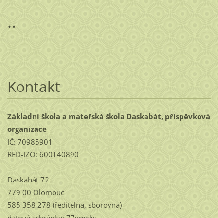
..
Kontakt
Základní škola a mateřská škola Daskabát, příspěvková
organizace
IČ: 70985901
RED-IZO: 600140890
Daskabát 72
779 00 Olomouc
585 358 278 (ředitelna, sborovna)
datová schránka: 77gmcky