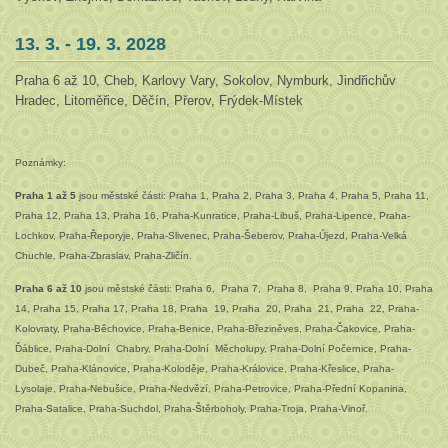
13. 3. - 19. 3. 2028
Praha 6 až 10, Cheb, Karlovy Vary, Sokolov, Nymburk, Jindřichův
Hradec, Litoměřice, Děčín, Přerov, Frýdek-Místek
Poznámky:
Praha 1 až 5
jsou městské části: Praha 1, Praha 2, Praha 3, Praha 4, Praha 5, Praha 11,
Praha 12, Praha 13, Praha 16, Praha-Kunratice, Praha-Libuš, Praha-Lipence, Praha-
Lochkov, Praha-Řeporyje, Praha-Slivenec, Praha-Šeberov, Praha-Újezd, Praha-Velká
Chuchle, Praha-Zbraslav, Praha-Zličín.
Praha 6 až 10
jsou městské části: Praha 6, Praha 7, Praha 8, Praha 9, Praha 10, Praha
14, Praha 15, Praha 17, Praha 18, Praha 19, Praha 20, Praha 21, Praha 22, Praha-
Kolovraty, Praha-Běchovice, Praha-Benice, Praha-Březiněves, Praha-Čakovice, Praha-
Ďáblice, Praha-Dolní Chabry, Praha-Dolní Měcholupy, Praha-Dolní Počernice, Praha-
Dubeč, Praha-Klánovice, Praha-Koloděje, Praha-Královice, Praha-Křeslice, Praha-
Lysolaje, Praha-Nebušice, Praha-Nedvězí, Praha-Petrovice, Praha-Přední Kopanina,
Praha-Satalice, Praha-Suchdol, Praha-Štěrboholy, Praha-Troja, Praha-Vinoř.