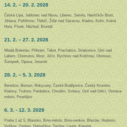
14. 2. – 20. 2. 2028
Česká Lípa, Jablonec nad Nisou, Liberec, Semily, Havlíčkův Brod,
Jihlava, Pelhřimov, Třebíč, Žďár nad Sázavou, Kladno, Kolín, Kutná
Hora, Písek, Náchod, Bruntál
21. 2. – 27. 2. 2028
Mladá Boleslav, Příbram, Tábor, Prachatice, Strakonice, Ústí nad
Labem, Chomutov, Most, Jičín, Rychnov nad Kněžnou, Olomouc,
Šumperk, Opava, Jeseník
28. 2. – 5. 3. 2028
Benešov, Beroun, Rokycany, České Budějovice, Český Krumlov,
Klatovy, Trutnov, Pardubice, Chrudim, Svitavy, Ústí nad Orlicí, Ostrava-
město, Prostějov
6. 3. - 12. 3. 2028
Praha 1 až 5, Blansko, Brno-město, Brno-venkov, Břeclav, Hodonín,
Vyškov, Znojmo, Domažlice, Tachov, Louny, Karviná