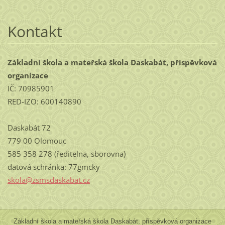
Kontakt
Základní škola a mateřská škola Daskabát, příspěvková
organizace
IČ: 70985901
RED-IZO: 600140890
Daskabát 72
779 00 Olomouc
585 358 278 (ředitelna, sborovna)
datová schránka: 77gmcky
skola@zs
msdaskab
at.cz
Základní škola a mateřská škola Daskabát, příspěvková organizace