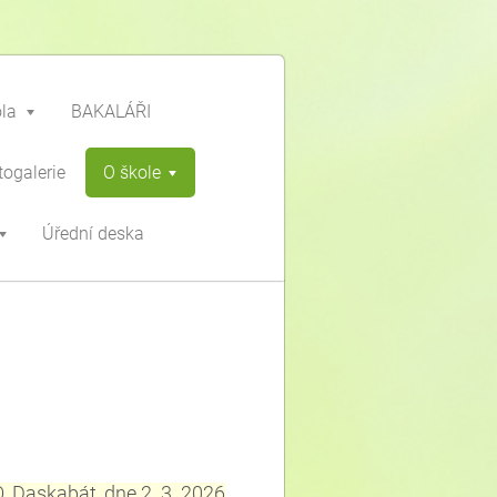
ola
BAKALÁŘI
togalerie
O škole
Úřední deska
askabát, dne 2. 3. 2026