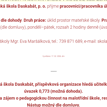
ká škola Daskabát, p. o.
přijme
pracovnici/pracovníka ú
o
dle dohody
.
Druh práce:
úklid prostor mateřské školy.
Pr
(dle domluvy), pondělí–pátek, rozsah 2 hodiny denně (úva
 školy Mgr. Eva Maršálková, tel.: 739 871 689, e-mail: s
Vyvěšeno: 17. 02. 2026, dm
.....
 škola Daskabát, příspěvková organizace hledá učitelku
úvazek 0,773 (možná dohoda).
a zájem o pedagogickou činnost na malotřídní škole, res
Nástup možný dle domluvy.