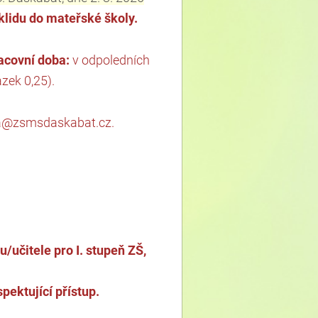
klidu do mateřské školy.
acovní doba:
v odpoledních
zek 0,25).
kola@zsmsdaskabat.cz
.
/učitele pro I. stupeň ZŠ,
pektující přístup.