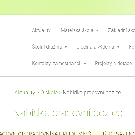
Aktuality
Mateřská škola
Základní šk
Školní družina
Jídelna a výdejna
Fo
Kontakty, zaměstnanci
Projekty a dotace
Aktuality
>
O škole
>
Nabídka pracovní pozice
Nabídka pracovní pozice
OVNICI/PRACOVNÍKA ÚKLIDU V MŠ JE JIŽ OBSAZENO. D