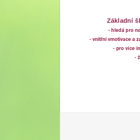
Základní š
- hledá pro n
- vnitřní vmotivace a 
- pro více 
- 