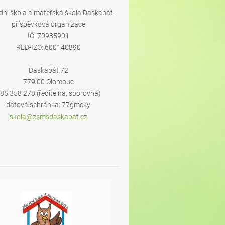
dní škola a mateřská škola Daskabát,
příspěvková organizace
IČ: 70985901
RED-IZO: 600140890
Daskabát 72
779 00 Olomouc
85 358 278 (ředitelna, sborovna)
datová schránka: 77gmcky
skola@zs
msdaskab
at.cz