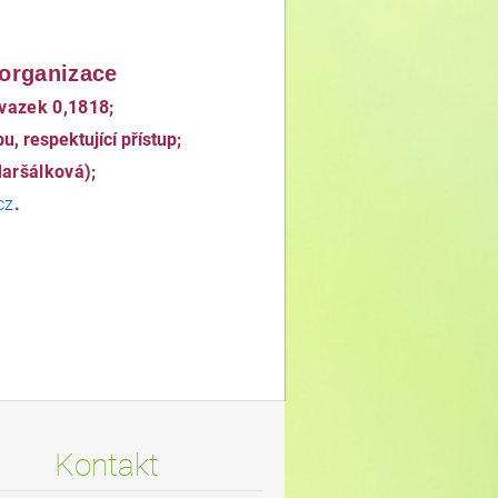
 organizace
úvazek 0,1818;
, respektující přístup;
Maršálková);
cz
.
Kontakt