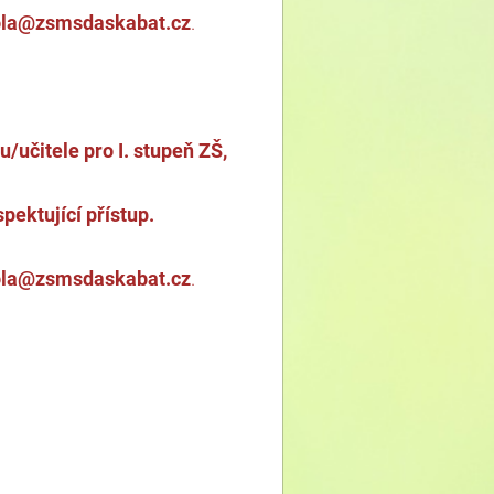
skola@zsmsdaskabat.cz
.
/učitele pro I. stupeň ZŠ,
pektující přístup.
skola@zsmsdaskabat.cz
.