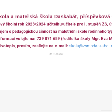
kola a mateřská škola Daskabát, příspěvková
ový školní rok 2023/2024 učitelku/učitele pro I. stupěň ZŠ, 
zájem o pedagogickou činnost na malotřídní škole rodinného typu
informací volejte na: 739 871 689 (ředitelka školy Mgr. Eva 
životopis, prosím, zasílejte na e-mail:
skola@zsmsdaskabat.
-dm- 11. 08. 2023