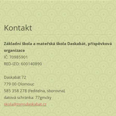
Kontakt
Základní škola a mateřská škola Daskabát, příspěvková
organizace
IČ: 70985901
RED-IZO: 600140890
Daskabát 72
779 00 Olomouc
585 358 278 (ředitelna, sborovna)
datová schránka: 77gmcky
skola@zs
msdaskab
at.cz