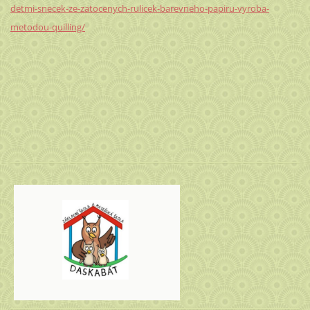
detmi-snecek-ze-zatocenych-rulicek-barevneho-papiru-vyroba-
metodou-quilling/