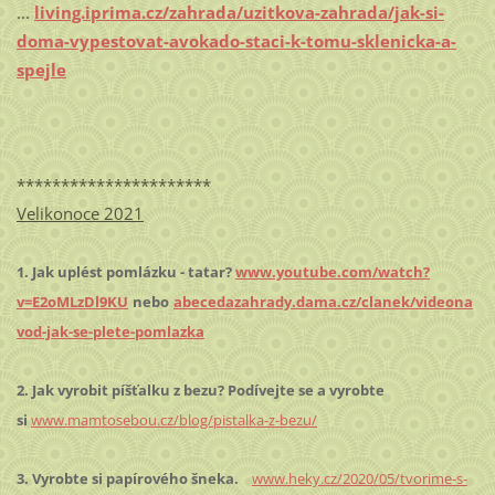
...
living.iprima.cz/zahrada/uzitkova-zahrada/jak-si-
doma-vypestovat-avokado-staci-k-tomu-sklenicka-a-
spejle
**********************
Velikonoce 2021
1. Jak uplést pomlázku - tatar?
www.youtube.com/watch?
v=E2oMLzDl9KU
nebo
abecedazahrady.dama.cz/clanek/videona
vod-jak-se-plete-pomlazka
2. Jak vyrobit píšťalku z bezu? Podívejte se a vyrobte
si
www.mamtosebou.cz/blog/pistalka-z-bezu/
3. Vyrobte si papírového šneka.
www.heky.cz/2020/05/tvorime-s-