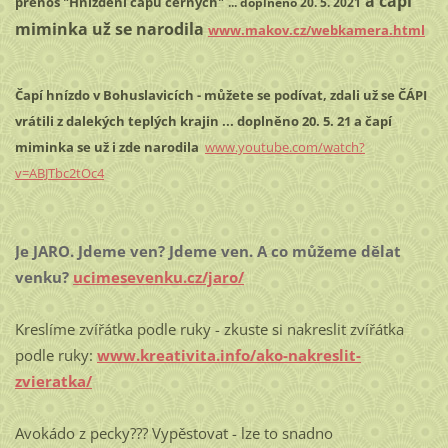
a čapí
přenos "Hnízdění čápů černých"
... doplněno 20. 5. 2021
miminka už se narodila
www.makov.cz/webkamera.html
Čapí hnízdo v Bohuslavicích - můžete se podívat, zdali už se ČÁPI
vrátili z dalekých teplých krajin ... doplněno 20. 5. 21 a čapí
miminka se už i zde narodila
www.youtube.com/watch?
v=ABJTbc2tOc4
Je JARO. Jdeme ven? Jdeme ven. A co můžeme dělat
venku?
ucimesevenku.cz/jaro/
Kreslíme zvířátka podle ruky - zkuste si nakreslit zvířátka
podle ruky:
www.kreativita.info/ako-nakreslit-
zvieratka/
Avokádo z pecky??? Vypěstovat - lze to snadno