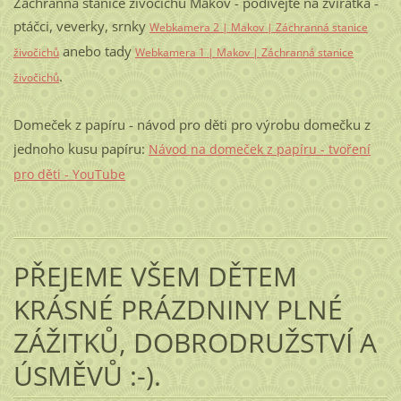
Záchranná stanice živočichů Makov - podívejte na zvířátka -
ptáčci, veverky, srnky
Webkamera 2 | Makov | Záchranná stanice
anebo tady
živočichů
Webkamera 1 | Makov | Záchranná stanice
.
živočichů
Domeček z papíru - návod pro děti pro výrobu domečku z
jednoho kusu papíru:
Návod na domeček z papíru - tvoření
pro děti - YouTube
PŘEJEME VŠEM DĚTEM
KRÁSNÉ PRÁZDNINY PLNÉ
ZÁŽITKŮ, DOBRODRUŽSTVÍ A
ÚSMĚVŮ :-).