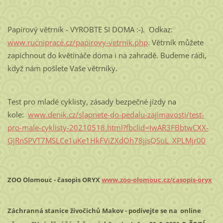
Papírový větrník - VYROBTE SI DOMA :-). Odkaz:
www.rucniprace.cz/papirovy-vetrnik.php
. Větrník můžete
zapíchnout do květináče doma i na zahradě. Budeme rádi,
když nám pošlete Vaše větrníky.
Test pro mladé cyklisty, zásady bezpečné jízdy na
kole:
www.denik.cz/slapnete-do-pedalu-zajimavosti/test-
pro-male-cyklisty-20210518.html?fbclid=IwAR3FBbtwCXX-
GjRnSPVT7MSLCe1uKe1HkFViZXdOh78jjsQSuL_XPLMjr00
ZOO Olomouc - časopis ORYX
www.zoo-olomouc.cz/casopis-oryx
Záchranná stanice živočichů Makov - podívejte se na online