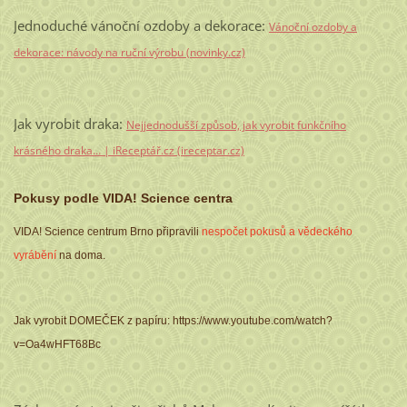
Jednoduché vánoční ozdoby a dekorace:
Vánoční ozdoby a
dekorace: návody na ruční výrobu (novinky.cz)
Jak vyrobit draka:
Nejjednodušší způsob, jak vyrobit funkčního
krásného draka… | iReceptář.cz (ireceptar.cz)
Pokusy podle VIDA! Science centra
VIDA! Science centrum Brno připravili
nespočet pokusů a vědeckého
vyrábění
na doma.
Jak vyrobit DOMEČEK z papíru: https://www.youtube.com/watch?
v=Oa4wHFT68Bc