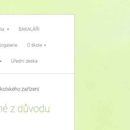
ola
BAKALÁŘI
togalerie
O škole
Úřední deska
kolského zařízení
né z důvodu