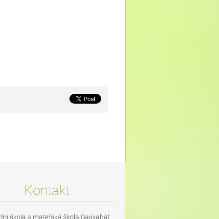
Kontakt
dní škola a mateřská škola Daskabát,