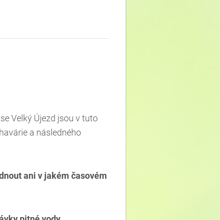
e Velký Újezd jsou v tuto
 havárie a následného
ládnout ani v jakém časovém
ávky pitné vody
.