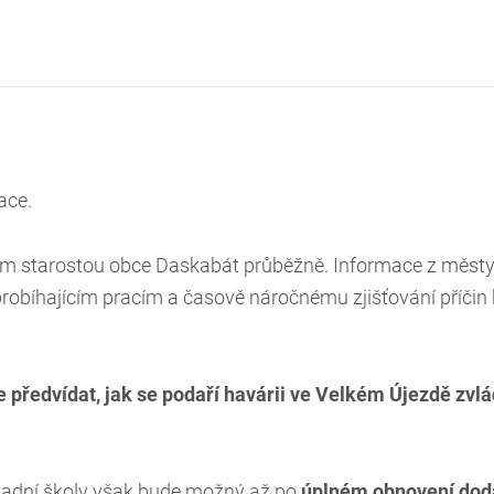
ace.
em starostou obce Daskabát průběžně. Informace z městys
robíhajícím pracím a časově náročnému zjišťování příčin
že předvídat, jak se podaří havárii ve Velkém Újezdě zv
kladní školy však bude možný až po
úplném obnovení dod