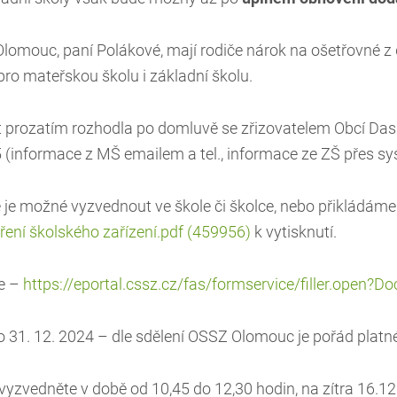
lomouc, paní Polákové, mají rodiče nárok na ošetřovné z
pro mateřskou školu i základní školu.
 prozatím rozhodla po domluvě se zřizovatelem Obcí Das
5 (informace z MŠ emailem a tel., informace ze ZŠ přes sy
 je možné vyzvednout ve škole či školce, nebo přikládáme
vření školského zařízení.pdf (459956)
k vytisknutí.
ne –
https://eportal.cssz.cz/fas/formservice/filler.open
 31. 12. 2024 – dle sdělení OSSZ Olomouc je pořád platné
 vyzvedněte v době od 10,45 do 12,30 hodin, na zítra 16.1