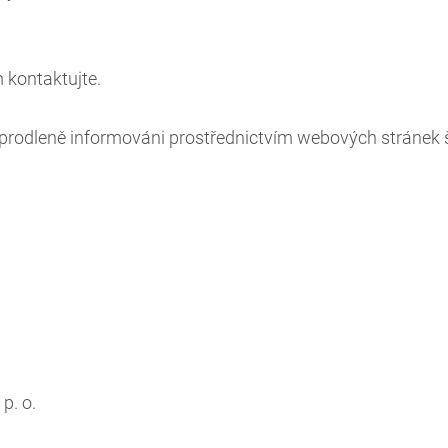
 kontaktujte.
rodleně informováni prostřednictvím webových stránek š
p. o.