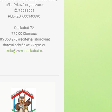
příspěvková organizace
IČ: 70985901
RED-IZO: 600140890
Daskabát 72
779 00 Olomouc
85 358 278 (ředitelna, sborovna)
datová schránka: 77gmcky
skola@zs
msdaskab
at.cz