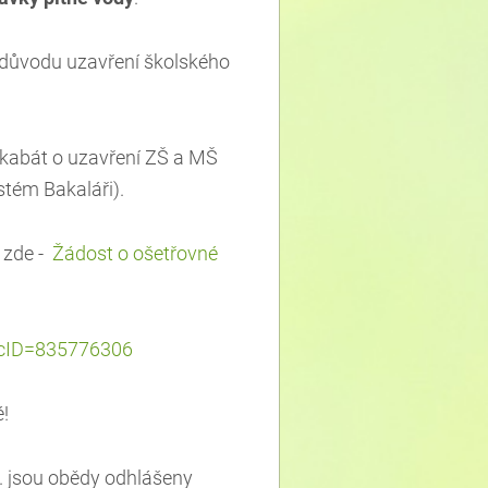
 důvodu uzavření školského
kabát o uzavření ZŠ a MŠ
stém Bakaláři).
 zde -
Žádost o ošetřovné
?DocID=835776306
!
2. jsou obědy odhlášeny