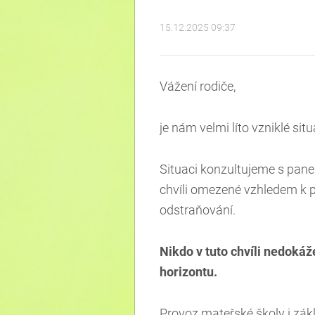
15.12.2025 09:37
Vážení rodiče,
je nám velmi líto vzniklé situ
Situaci konzultujeme s pan
chvíli omezené vzhledem k p
odstraňování.
Nikdo v tuto chvíli nedoká
horizontu.
Provoz mateřské školy i zá