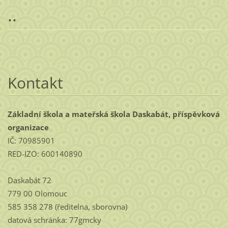
..
Kontakt
Základní škola a mateřská škola Daskabát, příspěvková
organizace
IČ: 70985901
RED-IZO: 600140890
Daskabát 72
779 00 Olomouc
585 358 278 (ředitelna, sborovna)
datová schránka: 77gmcky