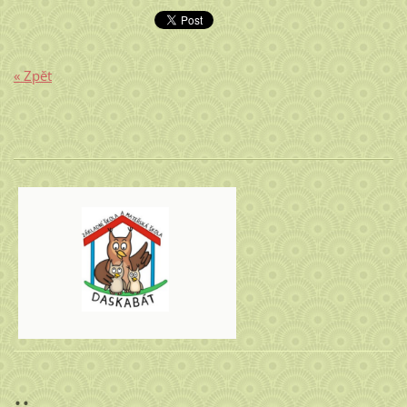
« Zpět
..