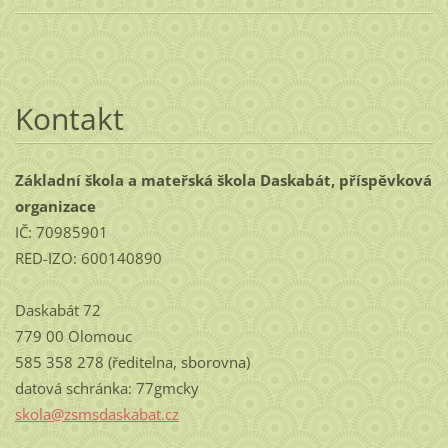
Kontakt
Základní škola a mateřská škola Daskabát, příspěvková
organizace
IČ: 70985901
RED-IZO: 600140890
Daskabát 72
779 00 Olomouc
585 358 278 (ředitelna, sborovna)
datová schránka: 77gmcky
skola@zs
msdaskab
at.cz