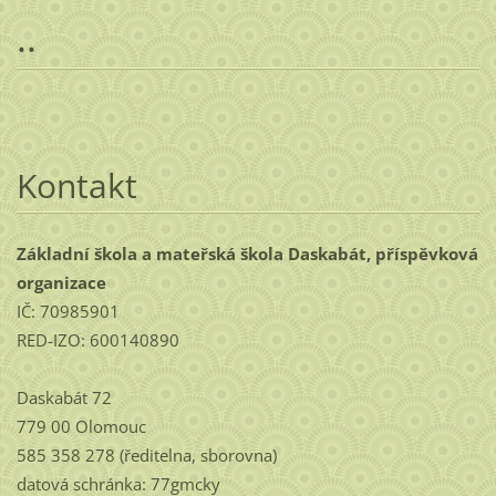
..
Kontakt
Základní škola a mateřská škola Daskabát, příspěvková
organizace
IČ: 70985901
RED-IZO: 600140890
Daskabát 72
779 00 Olomouc
585 358 278 (ředitelna, sborovna)
datová schránka: 77gmcky