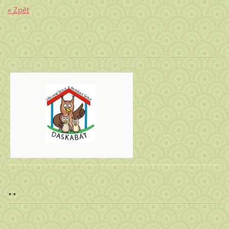
« Zpět
..