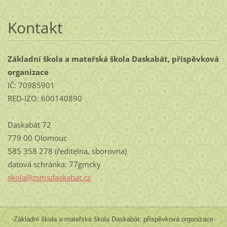
Kontakt
Základní škola a mateřská škola Daskabát, příspěvková
organizace
IČ: 70985901
RED-IZO: 600140890
Daskabát 72
779 00 Olomouc
585 358 278 (ředitelna, sborovna)
datová schránka: 77gmcky
skola@zs
msdaskab
at.cz
Základní škola a mateřská škola Daskabát, příspěvková organizace