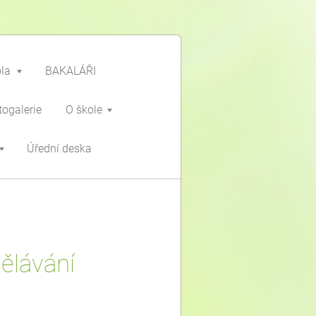
ola
BAKALÁŘI
togalerie
O škole
Úřední deska
dělávání