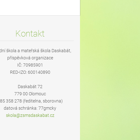
Kontakt
dní škola a mateřská škola Daskabát,
příspěvková organizace
IČ: 70985901
RED-IZO: 600140890
Daskabát 72
779 00 Olomouc
85 358 278 (ředitelna, sborovna)
datová schránka: 77gmcky
skola@zs
msdaskab
at.cz