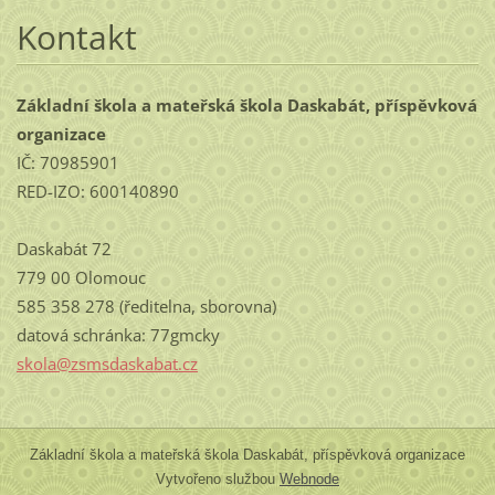
Kontakt
Základní škola a mateřská škola Daskabát, příspěvková
organizace
IČ: 70985901
RED-IZO: 600140890
Daskabát 72
779 00 Olomouc
585 358 278 (ředitelna, sborovna)
datová schránka: 77gmcky
skola@zs
msdaskab
at.cz
Základní škola a mateřská škola Daskabát, příspěvková organizace
Vytvořeno službou
Webnode