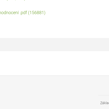
vé hodnocení .pdf (156881)
Zákla