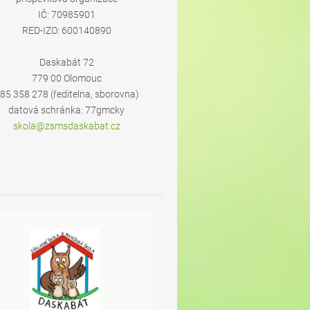
IČ: 70985901
RED-IZO: 600140890
Daskabát 72
779 00 Olomouc
85 358 278 (ředitelna, sborovna)
datová schránka: 77gmcky
skola@zs
msdaskab
at.cz