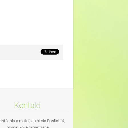
Kontakt
dní škola a mateřská škola Daskabát,
příspěvková organizace