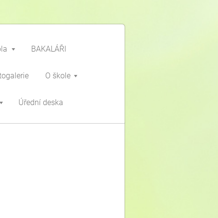
ola
BAKALÁŘI
togalerie
O škole
Úřední deska