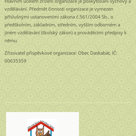
Hlavním účelem zřízení organizace je poskytování výchovy a
vzdělávání. Předmět činnosti organizace je vymezen
příslušnými ustanoveními zákona č.561/2004 Sb., o
předškolním, základním, středním, vyšším odborném a
jiném vzdělávání (školský zákon) a prováděcími předpisy k
němu.
Zřizovatel příspěvkové organizace: Obec Daskabát, IČ:
00635359