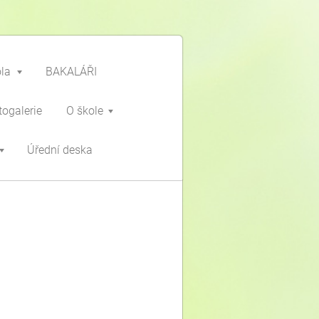
ola
BAKALÁŘI
togalerie
O škole
Úřední deska