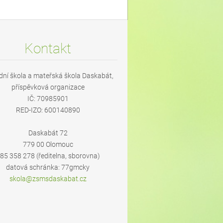
Kontakt
dní škola a mateřská škola Daskabát,
příspěvková organizace
IČ: 70985901
RED-IZO: 600140890
Daskabát 72
779 00 Olomouc
85 358 278 (ředitelna, sborovna)
datová schránka: 77gmcky
skola@zs
msdaskab
at.cz