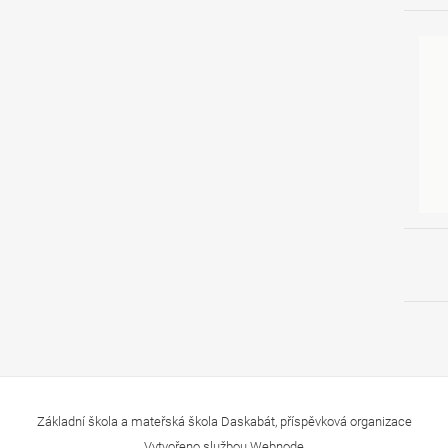
Základní škola a mateřská škola Daskabát, příspěvková organizace
Vytvořeno službou
Webnode